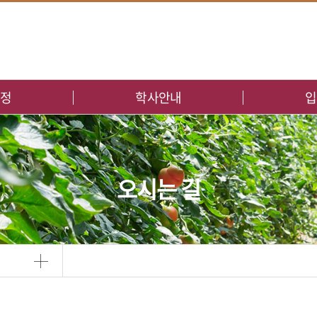
검색
과정
학사안내
입
학사일정
모집정보
시행세칙
합격자 발
오시는 길
강의시간표