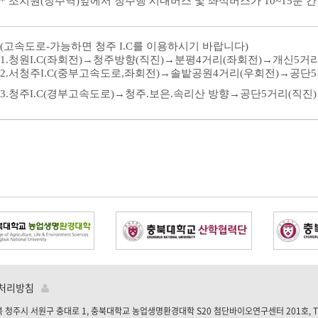
* 조치원(청주역)앞에서 청주행 시내버스 및 좌석버스가 10~15분 
(고속도로-가능하면 청주 I.C를 이용하시기 바랍니다)
1.청원I.C(좌회전)→청주방향(직진)→분평4거리(좌회전)→개신5거리
2.서청주I.C(중부고속도로,좌회전)→솔밭공원4거리(우회전)→공단5
3.청주I.C(경부고속도로)→청주.보은.속리산 방향→공단5거리(직진
처리방침
충북 청주시 서원구 충대로 1, 충북대학교 농업생명환경대학 S20 첨단바이오연구센터 201호, Tel :