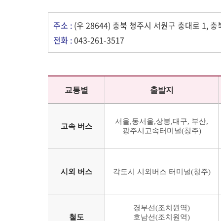
주소 :
(우 28644) 충북 청주시 서원구 충대로 1
전화 :
043-261-3517
교통별
출발지
서울,동서울,상봉,대구, 부산,
고속 버스
광주시고속터미널(청주)
시외 버스
각도시 시외버스 터미널(청주)
경부선(조치원역)
철도
호남선(조치원역)